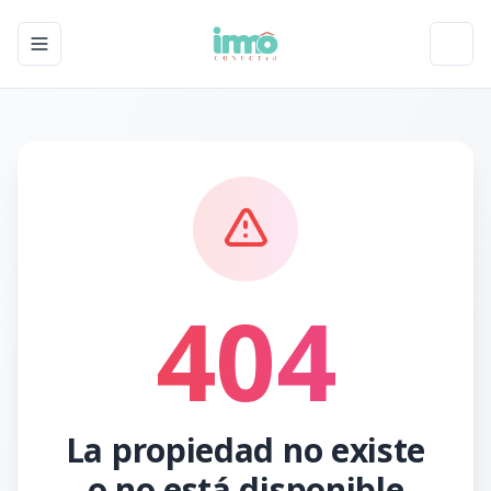
Toggle navigation menu
Toggl
404
La propiedad no existe
o no está disponible